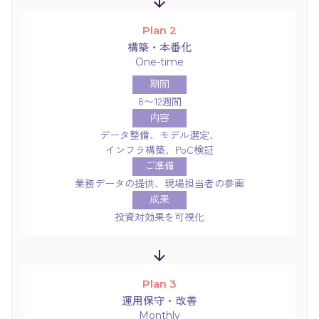
Plan 2
構築・本番化
One-time
期間
8〜12週間
内容
データ整備、モデル選定、
インフラ構築、PoC検証
ご準備
業務データの提供、現場担当者の参画
成果
投資対効果を可視化
Plan 3
運用保守・改善
Monthly