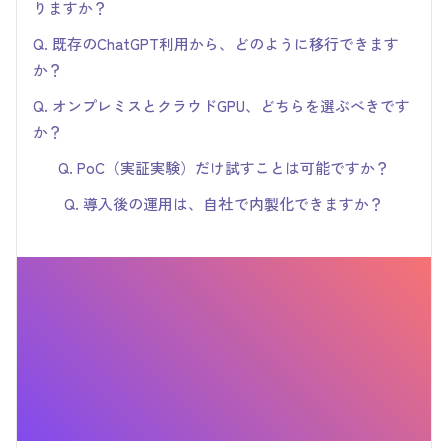
りますか？
導入規模・ユースケース・ハードウェア構成によって変動し
Q. 既存のChatGPT利用から、どのように移行できます
ます。月間1億トークン規模の利用想定で、外部APIと比較し
か？
て約14ヶ月で損益分岐点を迎えます。御社の利用規模に合わ
段階的な移行が可能です。社内文書検索や定型レポート生成
Q. オンプレミスとクラウドGPU、どちらを選ぶべきです
せた概算は無料個別相談会にてご提示いたします。
など、効果が見えやすい業務から着手し、徐々に適用範囲を
か？
広げる進め方を推奨しています。ChatGPTで蓄積された活用
「データ主権の要件」「初期投資の許容度」「利用規模の予
Q. PoC（実証実験）だけ試すことは可能ですか？
ノウハウも移行時の資産として活かせます。
測可能性」で判断します。閉域網運用が必須ならオンプレミ
可能です。2〜4週間の「クイックPoC提案」にて、貴社デー
Q. 導入後の運用は、自社で内製化できますか？
ス、柔軟にスケールしたいならクラウドGPU。要件に応じた
タでモデルの回答精度と業務適合性を検証いただけます。本
可能です。プロンプトエンジニアリング研修や利用ルール策
最適構成をご提案いたします。
格導入前に費用対効果を評価でき、PoCのみで終了すること
定支援を通じ、運用ノウハウを段階的に社内へ移転していき
も可能です。
ます。自走されるまでの期間は運用保守プランで伴走いたし
ます。
お問い合わせ
お問い合わせ