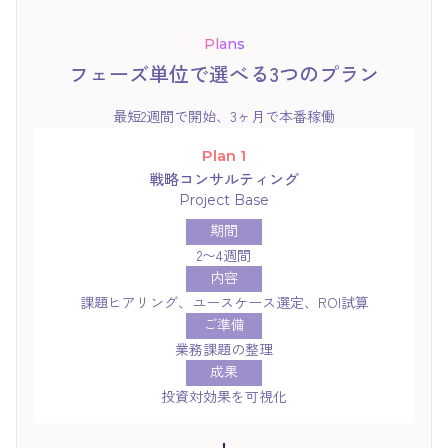
Plans
フェーズ単位で選べる3つのプラン
最短2週間で開始、3ヶ月で本番稼働
Plan 1
戦略コンサルティング
Project Base
期間
2〜4週間
内容
課題ヒアリング、ユースケース選定、ROI試算
ご準備
業務課題の整理
成果
投資対効果を可視化